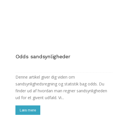
Odds sandsynligheder
Denne artikel giver dig viden om
sandsynlighedsregning og statistik bag odds. Du
finder ud af hvordan man regner sandsynligheden
ud for et givent udfald. Vi...
Læs mere