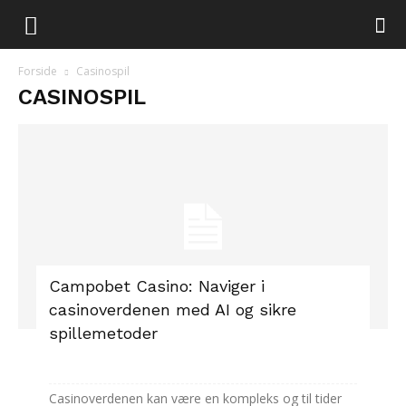
Forside
Casinospil
CASINOSPIL
Campobet Casino: Naviger i
casinoverdenen med AI og sikre
spillemetoder
Casinoverdenen kan være en kompleks og til tider