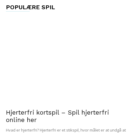
POPULÆRE SPIL
Hjerterfri kortspil – Spil hjerterfri
online her
Hvad er hjerterfri? Hjerterfri er et stikspil, hvor målet er at undgå at